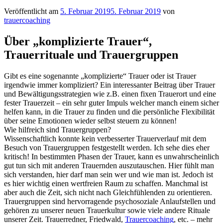
Veröffentlicht am
5. Februar 2019
5. Februar 2019
von
trauercoaching
Über „komplizierte Trauer“,
Trauerrituale und Trauergruppen
Gibt es eine sogenannte „komplizierte“ Trauer oder ist Trauer
irgendwie immer kompliziert? Ein interessanter Beitrag über Trauer
und Bewältigungsstrategien wie z.B. einen fixen Trauerort und eine
fester Trauerzeit – ein sehr guter Impuls welcher manch einem sicher
helfen kann, in die Trauer zu finden und die persönliche Flexibilität
über seine Emotionen wieder selbst steuern zu können!
Wie hilfreich sind Trauergruppen?
Wissenschaftlich konnte kein verbesserter Trauerverlauf mit dem
Besuch von Trauergruppen festgestellt werden. Ich sehe dies eher
kritisch! In bestimmten Phasen der Trauer, kann es unwahrscheinlich
gut tun sich mit anderen Trauernden auszutauschen. Hier fühlt man
sich verstanden, hier darf man sein wer und wie man ist. Jedoch ist
es hier wichtig einen wertfreien Raum zu schaffen. Manchmal ist
aber auch die Zeit, sich nicht nach Gleichfühlenden zu orientieren.
Trauergruppen sind hervorragende psychosoziale Anlaufstellen und
gehören zu unserer neuen Trauerkultur sowie viele andere Rituale
unserer Zeit. Trauerredner, Friedwald,
Trauercoaching
, etc. – mehr